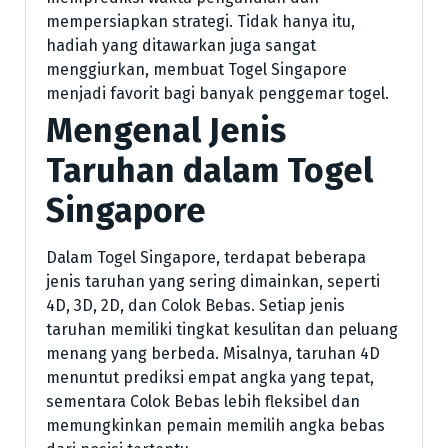
mempersiapkan strategi. Tidak hanya itu,
hadiah yang ditawarkan juga sangat
menggiurkan, membuat Togel Singapore
menjadi favorit bagi banyak penggemar togel.
Mengenal Jenis
Taruhan dalam Togel
Singapore
Dalam Togel Singapore, terdapat beberapa
jenis taruhan yang sering dimainkan, seperti
4D, 3D, 2D, dan Colok Bebas. Setiap jenis
taruhan memiliki tingkat kesulitan dan peluang
menang yang berbeda. Misalnya, taruhan 4D
menuntut prediksi empat angka yang tepat,
sementara Colok Bebas lebih fleksibel dan
memungkinkan pemain memilih angka bebas