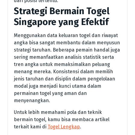
dari posisi tertentu.
Strategi Bermain Togel
Singapore yang Efektif
Menggunakan data keluaran togel dan riwayat
angka bisa sangat membantu dalam menyusun
strategi taruhan. Beberapa pemain handal juga
sering memanfaatkan analisis statistik serta
tren angka untuk memaksimalkan peluang
menang mereka. Konsistensi dalam memilih
jenis taruhan dan disiplin dalam pengelolaan
modal juga menjadi kunci utama dalam
permainan togel yang aman dan
menyenangkan.
Untuk lebih memahami pola dan teknik
bermain togel, kamu bisa membaca artikel
terkait kami di
Togel Lengkap
.