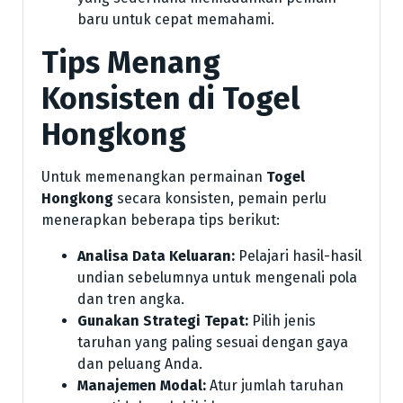
baru untuk cepat memahami.
Tips Menang
Konsisten di Togel
Hongkong
Untuk memenangkan permainan
Togel
Hongkong
secara konsisten, pemain perlu
menerapkan beberapa tips berikut:
Analisa Data Keluaran:
Pelajari hasil-hasil
undian sebelumnya untuk mengenali pola
dan tren angka.
Gunakan Strategi Tepat:
Pilih jenis
taruhan yang paling sesuai dengan gaya
dan peluang Anda.
Manajemen Modal:
Atur jumlah taruhan