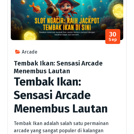
30
Sep
Arcade
Tembak Ikan: Sensasi Arcade
Menembus Lautan
Tembak Ikan:
Sensasi Arcade
Menembus Lautan
Tembak Ikan adalah salah satu permainan
arcade yang sangat populer di kalangan