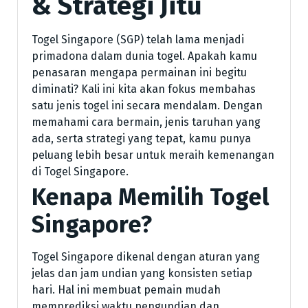
& Strategi Jitu
Togel Singapore (SGP) telah lama menjadi
primadona dalam dunia togel. Apakah kamu
penasaran mengapa permainan ini begitu
diminati? Kali ini kita akan fokus membahas
satu jenis togel ini secara mendalam. Dengan
memahami cara bermain, jenis taruhan yang
ada, serta strategi yang tepat, kamu punya
peluang lebih besar untuk meraih kemenangan
di Togel Singapore.
Kenapa Memilih Togel
Singapore?
Togel Singapore dikenal dengan aturan yang
jelas dan jam undian yang konsisten setiap
hari. Hal ini membuat pemain mudah
memprediksi waktu pengundian dan