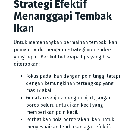
Strategi Efektif
Menanggapi Tembak
Ikan
Untuk memenangkan permainan tembak ikan,
pemain perlu mengatur strategi menembak
yang tepat. Berikut beberapa tips yang bisa
diterapkan:
Fokus pada ikan dengan poin tinggi tetapi
dengan kemungkinan tertangkap yang
masuk akal.
Gunakan senjata dengan bijak, jangan
boros peluru untuk ikan kecil yang
memberikan poin kecil.
Perhatikan pola pergerakan ikan untuk
menyesuaikan tembakan agar efektif.