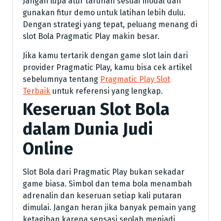
Jangan lupa atur taruhan sesuai modal dan
gunakan fitur demo untuk latihan lebih dulu.
Dengan strategi yang tepat, peluang menang di
slot Bola Pragmatic Play makin besar.
Jika kamu tertarik dengan game slot lain dari
provider Pragmatic Play, kamu bisa cek artikel
sebelumnya tentang
Pragmatic Play Slot
Terbaik
untuk referensi yang lengkap.
Keseruan Slot Bola
dalam Dunia Judi
Online
Slot Bola dari Pragmatic Play bukan sekadar
game biasa. Simbol dan tema bola menambah
adrenalin dan keseruan setiap kali putaran
dimulai. Jangan heran jika banyak pemain yang
ketagihan karena sensasi seolah menjadi