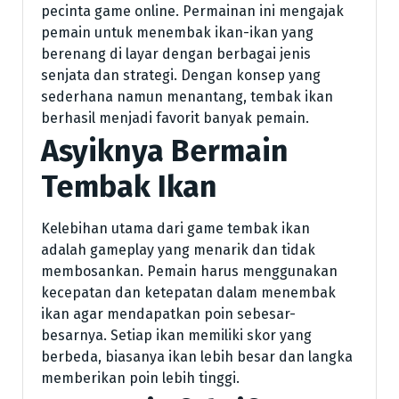
pecinta game online. Permainan ini mengajak
pemain untuk menembak ikan-ikan yang
berenang di layar dengan berbagai jenis
senjata dan strategi. Dengan konsep yang
sederhana namun menantang, tembak ikan
berhasil menjadi favorit banyak pemain.
Asyiknya Bermain
Tembak Ikan
Kelebihan utama dari game tembak ikan
adalah gameplay yang menarik dan tidak
membosankan. Pemain harus menggunakan
kecepatan dan ketepatan dalam menembak
ikan agar mendapatkan poin sebesar-
besarnya. Setiap ikan memiliki skor yang
berbeda, biasanya ikan lebih besar dan langka
memberikan poin lebih tinggi.