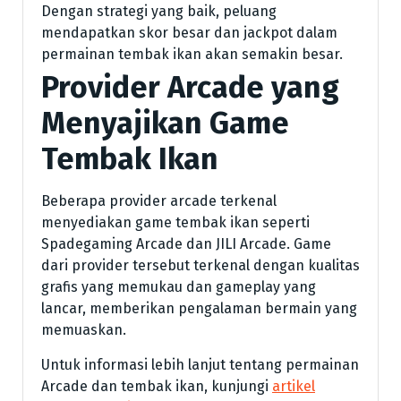
Dengan strategi yang baik, peluang
mendapatkan skor besar dan jackpot dalam
permainan tembak ikan akan semakin besar.
Provider Arcade yang
Menyajikan Game
Tembak Ikan
Beberapa provider arcade terkenal
menyediakan game tembak ikan seperti
Spadegaming Arcade dan JILI Arcade. Game
dari provider tersebut terkenal dengan kualitas
grafis yang memukau dan gameplay yang
lancar, memberikan pengalaman bermain yang
memuaskan.
Untuk informasi lebih lanjut tentang permainan
Arcade dan tembak ikan, kunjungi
artikel