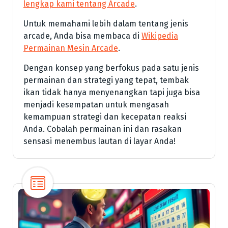
lengkap kami tentang Arcade
.
Untuk memahami lebih dalam tentang jenis
arcade, Anda bisa membaca di
Wikipedia
Permainan Mesin Arcade
.
Dengan konsep yang berfokus pada satu jenis
permainan dan strategi yang tepat, tembak
ikan tidak hanya menyenangkan tapi juga bisa
menjadi kesempatan untuk mengasah
kemampuan strategi dan kecepatan reaksi
Anda. Cobalah permainan ini dan rasakan
sensasi menembus lautan di layar Anda!