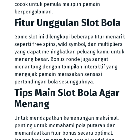
cocok untuk pemula maupun pemain
berpengalaman.
Fitur Unggulan Slot Bola
Game slot ini dilengkapi beberapa fitur menarik
seperti free spins, wild symbol, dan multipliers
yang dapat meningkatkan peluang kamu untuk
menang besar. Bonus ronde juga sangat
menantang dengan tampilan interaktif yang
mengajak pemain merasakan sensasi
pertandingan bola sesungguhnya.
Tips Main Slot Bola Agar
Menang
Untuk mendapatkan kemenangan maksimal,
penting untuk memahami pola putaran dan
memanfaatkan fitur bonus secara optimal.