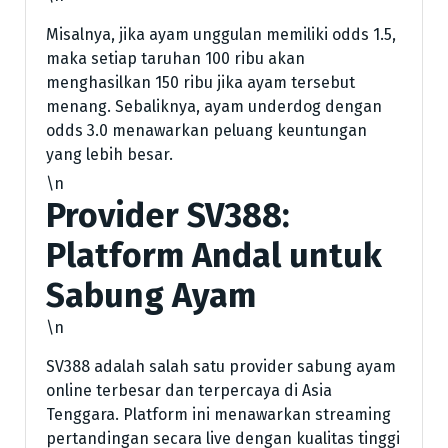
Misalnya, jika ayam unggulan memiliki odds 1.5,
maka setiap taruhan 100 ribu akan
menghasilkan 150 ribu jika ayam tersebut
menang. Sebaliknya, ayam underdog dengan
odds 3.0 menawarkan peluang keuntungan
yang lebih besar.
\n
Provider SV388:
Platform Andal untuk
Sabung Ayam
\n
SV388 adalah salah satu provider sabung ayam
online terbesar dan terpercaya di Asia
Tenggara. Platform ini menawarkan streaming
pertandingan secara live dengan kualitas tinggi