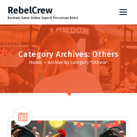
S
RebelCrew
k
i
Bermain Game Online Seperti Persatuan Rebel
p
t
o
c
Category Archives: Others
o
n
Home
>
Archive by category "Others"
t
e
n
t