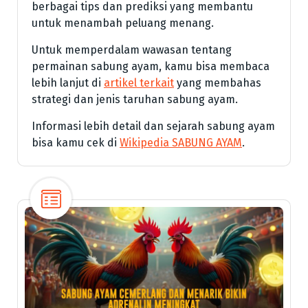
berbagai tips dan prediksi yang membantu
untuk menambah peluang menang.
Untuk memperdalam wawasan tentang
permainan sabung ayam, kamu bisa membaca
lebih lanjut di
artikel terkait
yang membahas
strategi dan jenis taruhan sabung ayam.
Informasi lebih detail dan sejarah sabung ayam
bisa kamu cek di
Wikipedia SABUNG AYAM
.