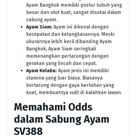
Ayam Bangkok memiliki postur tubuh yang
besar dan otot kuat, sangat disukai dalam
sabung ayam.
Ayam Siam:
Ayam ini dikenal dengan
kecepatan dan ketangkasannya. Meski
ukurannya lebih kecil dibanding Ayam
Bangkok, Ayam Siam seringkali
memenangkan pertarungan dengan
gerakan yang lincah dan cepat.
Ayam Kelabu:
Ayam jenis ini memiliki
stamina yang luar biasa. Biasanya
bertarung dengan gaya bertahan yang
kuat, membuatnya sulit di kalahkan lawan.
Memahami Odds
dalam Sabung Ayam
SV388