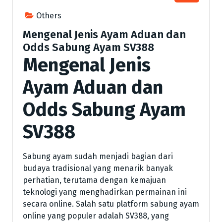
Others
Mengenal Jenis Ayam Aduan dan
Odds Sabung Ayam SV388
Mengenal Jenis
Ayam Aduan dan
Odds Sabung Ayam
SV388
Sabung ayam sudah menjadi bagian dari
budaya tradisional yang menarik banyak
perhatian, terutama dengan kemajuan
teknologi yang menghadirkan permainan ini
secara online. Salah satu platform sabung ayam
online yang populer adalah SV388, yang