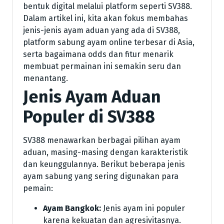
bentuk digital melalui platform seperti SV388.
Dalam artikel ini, kita akan fokus membahas
jenis-jenis ayam aduan yang ada di SV388,
platform sabung ayam online terbesar di Asia,
serta bagaimana odds dan fitur menarik
membuat permainan ini semakin seru dan
menantang.
Jenis Ayam Aduan
Populer di SV388
SV388 menawarkan berbagai pilihan ayam
aduan, masing-masing dengan karakteristik
dan keunggulannya. Berikut beberapa jenis
ayam sabung yang sering digunakan para
pemain:
Ayam Bangkok:
Jenis ayam ini populer
karena kekuatan dan agresivitasnya.