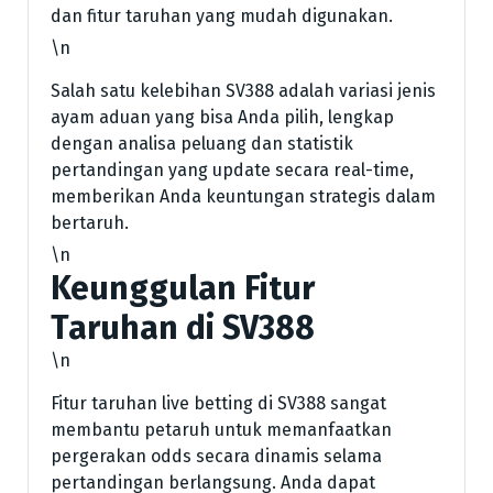
dan fitur taruhan yang mudah digunakan.
\n
Salah satu kelebihan SV388 adalah variasi jenis
ayam aduan yang bisa Anda pilih, lengkap
dengan analisa peluang dan statistik
pertandingan yang update secara real-time,
memberikan Anda keuntungan strategis dalam
bertaruh.
\n
Keunggulan Fitur
Taruhan di SV388
\n
Fitur taruhan live betting di SV388 sangat
membantu petaruh untuk memanfaatkan
pergerakan odds secara dinamis selama
pertandingan berlangsung. Anda dapat