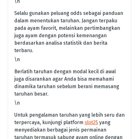
\n
Selalu gunakan peluang odds sebagai panduan
dalam menentukan taruhan. Jangan terpaku
pada ayam favorit, melainkan pertimbangkan
juga ayam dengan potensi kemenangan
berdasarkan analisa statistik dan berita
terbaru.
\n
Berlatih taruhan dengan modal kecil di awal
juga disarankan agar Anda bisa memahami
dinamika taruhan sebelum berani memasang
taruhan besar.
\n
Untuk pengalaman taruhan yang lebih seru dan
terpercaya, kunjungi platform
slot25
yang
menyediakan berbagai jenis permainan
taruhan termasuk sabung ayam online dengan