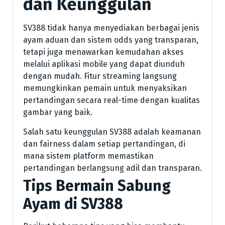
dan Keunggulan
SV388 tidak hanya menyediakan berbagai jenis
ayam aduan dan sistem odds yang transparan,
tetapi juga menawarkan kemudahan akses
melalui aplikasi mobile yang dapat diunduh
dengan mudah. Fitur streaming langsung
memungkinkan pemain untuk menyaksikan
pertandingan secara real-time dengan kualitas
gambar yang baik.
Salah satu keunggulan SV388 adalah keamanan
dan fairness dalam setiap pertandingan, di
mana sistem platform memastikan
pertandingan berlangsung adil dan transparan.
Tips Bermain Sabung
Ayam di SV388