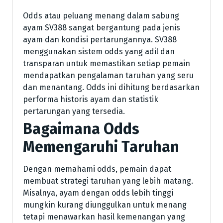
Odds atau peluang menang dalam sabung
ayam SV388 sangat bergantung pada jenis
ayam dan kondisi pertarungannya. SV388
menggunakan sistem odds yang adil dan
transparan untuk memastikan setiap pemain
mendapatkan pengalaman taruhan yang seru
dan menantang. Odds ini dihitung berdasarkan
performa historis ayam dan statistik
pertarungan yang tersedia.
Bagaimana Odds
Memengaruhi Taruhan
Dengan memahami odds, pemain dapat
membuat strategi taruhan yang lebih matang.
Misalnya, ayam dengan odds lebih tinggi
mungkin kurang diunggulkan untuk menang
tetapi menawarkan hasil kemenangan yang