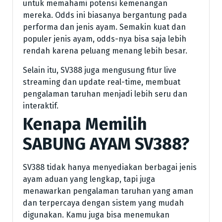
untuk memahami potensi kemenangan
mereka. Odds ini biasanya bergantung pada
performa dan jenis ayam. Semakin kuat dan
populer jenis ayam, odds-nya bisa saja lebih
rendah karena peluang menang lebih besar.
Selain itu, SV388 juga mengusung fitur live
streaming dan update real-time, membuat
pengalaman taruhan menjadi lebih seru dan
interaktif.
Kenapa Memilih
SABUNG AYAM SV388?
SV388 tidak hanya menyediakan berbagai jenis
ayam aduan yang lengkap, tapi juga
menawarkan pengalaman taruhan yang aman
dan terpercaya dengan sistem yang mudah
digunakan. Kamu juga bisa menemukan