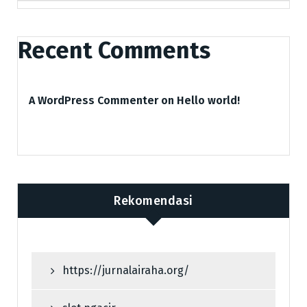
Recent Comments
A WordPress Commenter
on
Hello world!
Rekomendasi
https://jurnalairaha.org/