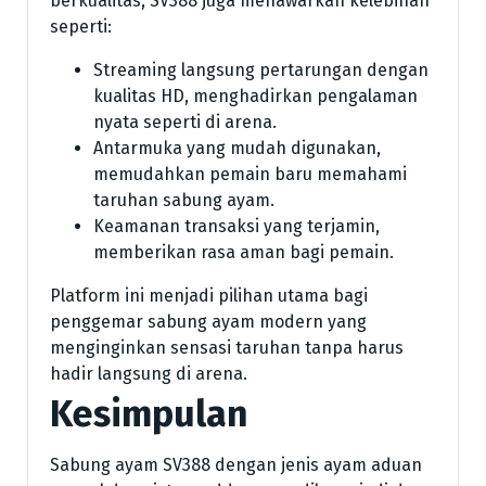
berkualitas, SV388 juga menawarkan kelebihan
seperti:
Streaming langsung pertarungan dengan
kualitas HD, menghadirkan pengalaman
nyata seperti di arena.
Antarmuka yang mudah digunakan,
memudahkan pemain baru memahami
taruhan sabung ayam.
Keamanan transaksi yang terjamin,
memberikan rasa aman bagi pemain.
Platform ini menjadi pilihan utama bagi
penggemar sabung ayam modern yang
menginginkan sensasi taruhan tanpa harus
hadir langsung di arena.
Kesimpulan
Sabung ayam SV388 dengan jenis ayam aduan