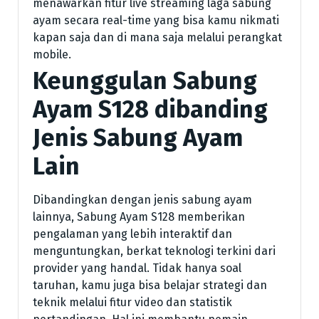
menawarkan fitur live streaming laga sabung
ayam secara real-time yang bisa kamu nikmati
kapan saja dan di mana saja melalui perangkat
mobile.
Keunggulan Sabung
Ayam S128 dibanding
Jenis Sabung Ayam
Lain
Dibandingkan dengan jenis sabung ayam
lainnya, Sabung Ayam S128 memberikan
pengalaman yang lebih interaktif dan
menguntungkan, berkat teknologi terkini dari
provider yang handal. Tidak hanya soal
taruhan, kamu juga bisa belajar strategi dan
teknik melalui fitur video dan statistik