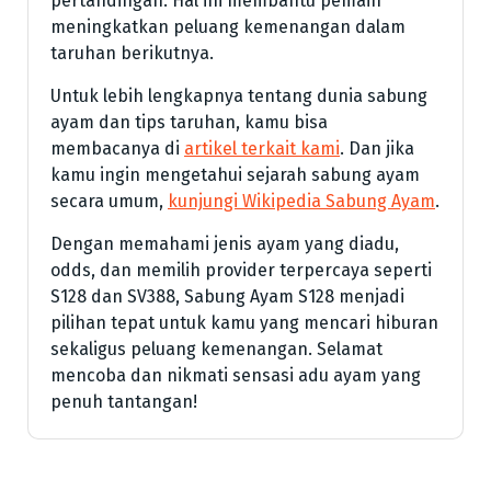
pertandingan. Hal ini membantu pemain
meningkatkan peluang kemenangan dalam
taruhan berikutnya.
Untuk lebih lengkapnya tentang dunia sabung
ayam dan tips taruhan, kamu bisa
membacanya di
artikel terkait kami
. Dan jika
kamu ingin mengetahui sejarah sabung ayam
secara umum,
kunjungi Wikipedia Sabung Ayam
.
Dengan memahami jenis ayam yang diadu,
odds, dan memilih provider terpercaya seperti
S128 dan SV388, Sabung Ayam S128 menjadi
pilihan tepat untuk kamu yang mencari hiburan
sekaligus peluang kemenangan. Selamat
mencoba dan nikmati sensasi adu ayam yang
penuh tantangan!