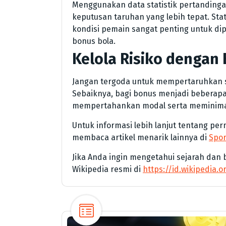
Menggunakan data statistik pertandin
keputusan taruhan yang lebih tepat. Stat
kondisi pemain sangat penting untuk d
bonus bola.
Kelola Risiko dengan 
Jangan tergoda untuk mempertaruhkan s
Sebaiknya, bagi bonus menjadi beberapa
mempertahankan modal serta meminimalk
Untuk informasi lebih lanjut tentang pe
membaca artikel menarik lainnya di
Spo
Jika Anda ingin mengetahui sejarah dan 
Wikipedia resmi di
https://id.wikipedia.o