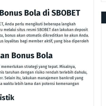
Bonus Bola di SBOBET
T, Anda perlu mengikuti beberapa langkah
u melalui situs resmi SBOBET dan lakukan deposit
itu, bonus akan otomatis dikreditkan ke akun Anda.
s loyalitas bagi member aktif, yang bisa diperoleh
tan Bonus Bola
memerlukan strategi yang tepat. Misalnya,
is taruhan dengan risiko rendah terlebih dahulu,
r. Selain itu, lakukan manajemen bankroll yang
gka waktu lebih lama dan potensi kemenangan
istik