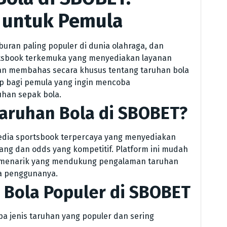
 untuk Pemula
buran paling populer di dunia olahraga, dan
rtsbook terkemuka yang menyediakan layanan
 akan membahas secara khusus tentang taruhan bola
p bagi pemula yang ingin mencoba
han sepak bola.
aruhan Bola di SBOBET?
yedia sportsbook terpercaya yang menyediakan
ang dan odds yang kompetitif. Platform ini mudah
r menarik yang mendukung pengalaman taruhan
a penggunanya.
n Bola Populer di SBOBET
a jenis taruhan yang populer dan sering