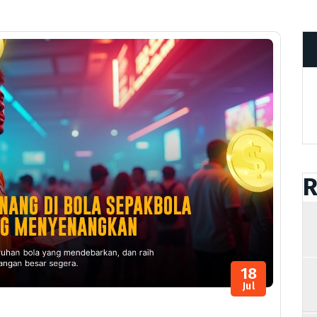
R
18
Jul