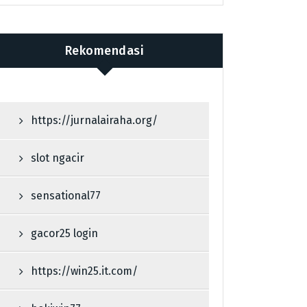
Rekomendasi
https://jurnalairaha.org/
slot ngacir
sensational77
gacor25 login
https://win25.it.com/