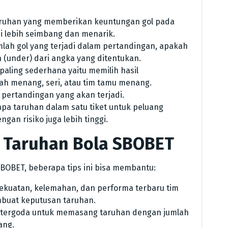
taruhan yang memberikan keuntungan gol pada
i lebih seimbang dan menarik.
umlah gol yang terjadi dalam pertandingan, apakah
ah (under) dari angka yang ditentukan.
 paling sederhana yaitu memilih hasil
ah menang, seri, atau tim tamu menang.
 pertandingan yang akan terjadi.
a taruhan dalam satu tiket untuk peluang
an risiko juga lebih tinggi.
 Taruhan Bola SBOBET
SBOBET, beberapa tips ini bisa membantu:
kekuatan, kelemahan, dan performa terbaru tim
uat keputusan taruhan.
n tergoda untuk memasang taruhan dengan jumlah
ang.