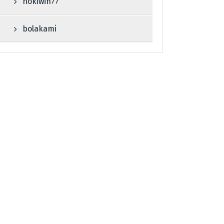
hokiwin77
bolakami