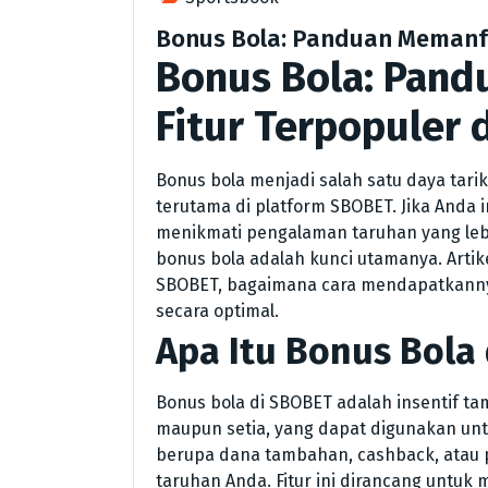
Bonus Bola: Panduan Memanfa
Bonus Bola: Pan
Fitur Terpopuler 
Bonus bola menjadi salah satu daya tar
terutama di platform SBOBET. Jika Anda
menikmati pengalaman taruhan yang l
bonus bola adalah kunci utamanya. Artike
SBOBET, bagaimana cara mendapatkannya
secara optimal.
Apa Itu Bonus Bola
Bonus bola di SBOBET adalah insentif 
maupun setia, yang dapat digunakan unt
berupa dana tambahan, cashback, atau 
taruhan Anda. Fitur ini dirancang untuk