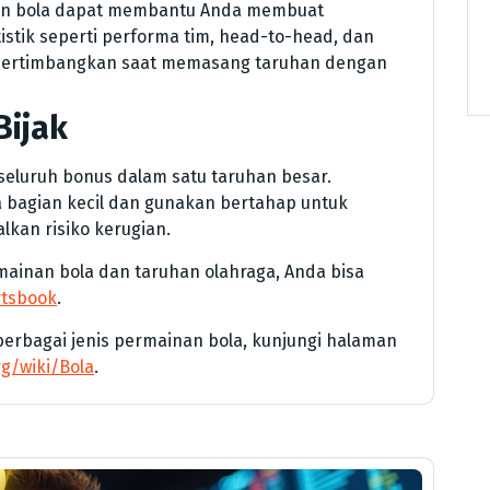
gan bola dapat membantu Anda membuat
istik seperti performa tim, head-to-head, dan
ipertimbangkan saat memasang taruhan dengan
Bijak
eluruh bonus dalam satu taruhan besar.
 bagian kecil dan gunakan bertahap untuk
an risiko kerugian.
rmainan bola dan taruhan olahraga, Anda bisa
rtsbook
.
berbagai jenis permainan bola, kunjungi halaman
rg/wiki/Bola
.