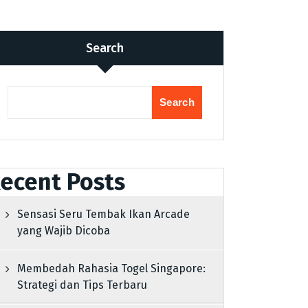
Search
Search
ecent Posts
Sensasi Seru Tembak Ikan Arcade
yang Wajib Dicoba
Membedah Rahasia Togel Singapore:
Strategi dan Tips Terbaru