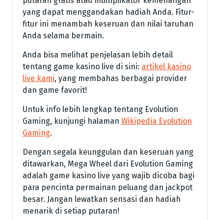
putaran gratis atau multiplikator kemenangan
yang dapat menggandakan hadiah Anda. Fitur-
fitur ini menambah keseruan dan nilai taruhan
Anda selama bermain.
Anda bisa melihat penjelasan lebih detail
tentang game kasino live di sini:
artikel kasino
live kami
, yang membahas berbagai provider
dan game favorit!
Untuk info lebih lengkap tentang Evolution
Gaming, kunjungi halaman
Wikipedia Evolution
Gaming
.
Dengan segala keunggulan dan keseruan yang
ditawarkan, Mega Wheel dari Evolution Gaming
adalah game kasino live yang wajib dicoba bagi
para pencinta permainan peluang dan jackpot
besar. Jangan lewatkan sensasi dan hadiah
menarik di setiap putaran!