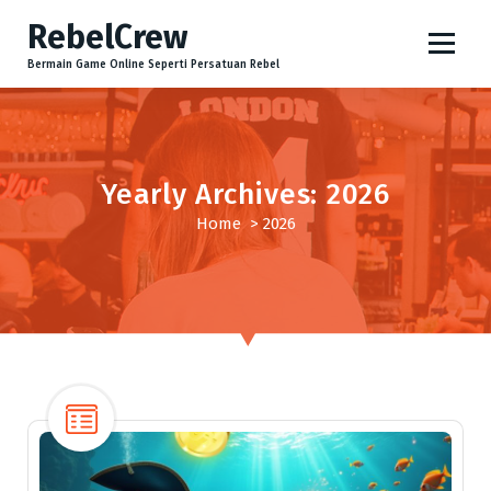
S
RebelCrew
k
i
Bermain Game Online Seperti Persatuan Rebel
p
t
o
c
Yearly Archives: 2026
o
n
Home
>
2026
t
e
n
t