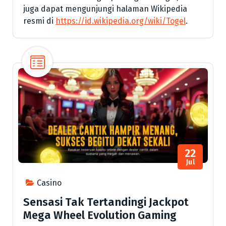
juga dapat mengunjungi halaman Wikipedia
resmi di
https://id.wikipedia.org/wiki/Togel
.
22
Jul
Casino
Sensasi Tak Tertandingi Jackpot
Mega Wheel Evolution Gaming