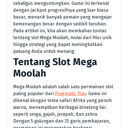
sekaligus menguntungkan. Game ini terkenal
dengan jackpot progresifnya yang luar biasa
besar, menarik banyak pemain yang mengejar
kemenangan besar dengan sedikit taruhan.
Pada artikel ini, kita akan membahas tuntas
tentang slot Mega Moolah, mulai dari fitur unik
hingga strategi yang dapat meningkatkan
peluang Anda untuk menang.
Tentang Slot Mega
Moolah
Mega Moolah adalah salah satu permainan slot
paling populer dari
Pragmatic Play
. Game ini
dikenal dengan tema safari Afrika yang penuh
warna, menampilkan berbagai binatang liar
seperti singa, gajah, jerapah, dan zebra.
Dengan 5 gulungan dan 25 garis pembayaran,
permainan ini menawarkan berbagai