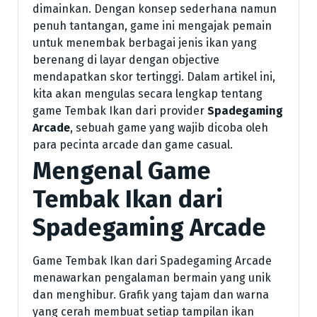
dimainkan. Dengan konsep sederhana namun
penuh tantangan, game ini mengajak pemain
untuk menembak berbagai jenis ikan yang
berenang di layar dengan objective
mendapatkan skor tertinggi. Dalam artikel ini,
kita akan mengulas secara lengkap tentang
game Tembak Ikan dari provider
Spadegaming
Arcade
, sebuah game yang wajib dicoba oleh
para pecinta arcade dan game casual.
Mengenal Game
Tembak Ikan dari
Spadegaming Arcade
Game Tembak Ikan dari Spadegaming Arcade
menawarkan pengalaman bermain yang unik
dan menghibur. Grafik yang tajam dan warna
yang cerah membuat setiap tampilan ikan