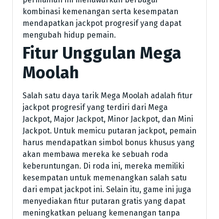
kombinasi kemenangan serta kesempatan
mendapatkan jackpot progresif yang dapat
mengubah hidup pemain.
Fitur Unggulan Mega
Moolah
Salah satu daya tarik Mega Moolah adalah fitur
jackpot progresif yang terdiri dari Mega
Jackpot, Major Jackpot, Minor Jackpot, dan Mini
Jackpot. Untuk memicu putaran jackpot, pemain
harus mendapatkan simbol bonus khusus yang
akan membawa mereka ke sebuah roda
keberuntungan. Di roda ini, mereka memiliki
kesempatan untuk memenangkan salah satu
dari empat jackpot ini. Selain itu, game ini juga
menyediakan fitur putaran gratis yang dapat
meningkatkan peluang kemenangan tanpa