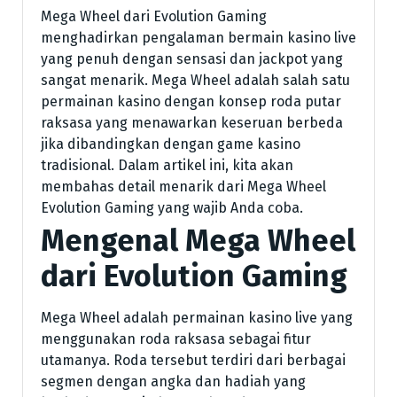
Mega Wheel dari Evolution Gaming
menghadirkan pengalaman bermain kasino live
yang penuh dengan sensasi dan jackpot yang
sangat menarik. Mega Wheel adalah salah satu
permainan kasino dengan konsep roda putar
raksasa yang menawarkan keseruan berbeda
jika dibandingkan dengan game kasino
tradisional. Dalam artikel ini, kita akan
membahas detail menarik dari Mega Wheel
Evolution Gaming yang wajib Anda coba.
Mengenal Mega Wheel
dari Evolution Gaming
Mega Wheel adalah permainan kasino live yang
menggunakan roda raksasa sebagai fitur
utamanya. Roda tersebut terdiri dari berbagai
segmen dengan angka dan hadiah yang