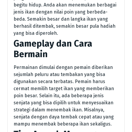
begitu hidup. Anda akan menemukan berbagai
jenis ikan dengan nilai poin yang berbeda-
beda. Semakin besar dan langka ikan yang
berhasil ditembak, semakin besar pula hadiah
yang bisa diperoleh.
Gameplay dan Cara
Bermain
Permainan dimulai dengan pemain diberikan
sejumlah peluru atau tembakan yang bisa
digunakan secara terbatas. Pemain harus
cermat memilih target ikan yang memberikan
poin besar. Selain itu, ada beberapa jenis
senjata yang bisa dipilih untuk menyesuaikan
strategi dalam menembak ikan. Misalnya,
senjata dengan daya tembak cepat atau yang
mampu menembak beberapa ikan sekaligus.