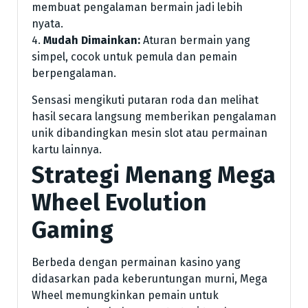
membuat pengalaman bermain jadi lebih
nyata.
4.
Mudah Dimainkan:
Aturan bermain yang
simpel, cocok untuk pemula dan pemain
berpengalaman.
Sensasi mengikuti putaran roda dan melihat
hasil secara langsung memberikan pengalaman
unik dibandingkan mesin slot atau permainan
kartu lainnya.
Strategi Menang Mega
Wheel Evolution
Gaming
Berbeda dengan permainan kasino yang
didasarkan pada keberuntungan murni, Mega
Wheel memungkinkan pemain untuk