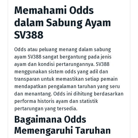
Memahami Odds
dalam Sabung Ayam
SV388
Odds atau peluang menang dalam sabung
ayam SV388 sangat bergantung pada jenis
ayam dan kondisi pertarungannya. SV388
menggunakan sistem odds yang adil dan
transparan untuk memastikan setiap pemain
mendapatkan pengalaman taruhan yang seru
dan menantang. Odds ini dihitung berdasarkan
performa historis ayam dan statistik
pertarungan yang tersedia.
Bagaimana Odds
Memengaruhi Taruhan