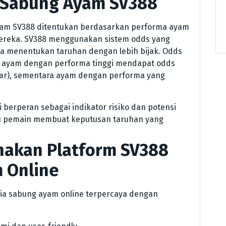
 Sabung Ayam SV388
yam SV388 ditentukan berdasarkan performa ayam
mereka. SV388 menggunakan sistem odds yang
sa menentukan taruhan dengan lebih bijak. Odds
a ayam dengan performa tinggi mendapat odds
sar), sementara ayam dengan performa yang
berperan sebagai indikator risiko dan potensi
 pemain membuat keputusan taruhan yang
akan Platform SV388
 Online
dia sabung ayam online terpercaya dengan