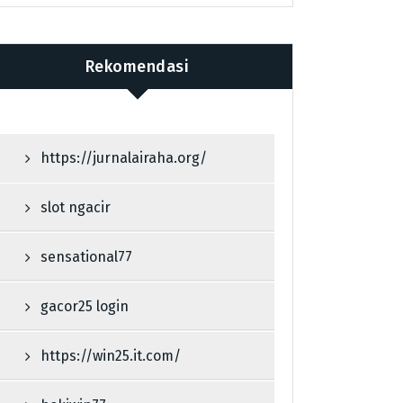
Rekomendasi
https://jurnalairaha.org/
slot ngacir
sensational77
gacor25 login
https://win25.it.com/