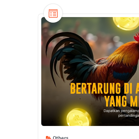
Others