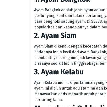
Ayam Bangkok adalah jenis ayam aduan pa
postur yang kuat dan teknik bertarung y
para penghobi sabung ayam. Di SV388, a
popularitas dan keandalannya dalam be
2. Ayam Siam
Ayam Siam dikenal dengan kecepatan da
badannya lebih kecil dari Ayam Bangko
membuatnya sering menjadi lawan yang s
biasanya sedikit lebih tinggi sebagai b
3. Ayam Kelabu
Ayam Kelabu memiliki pertahanan yang 
ayam ini dipilih untuk adu stamina dan 
menawarkan odds menarik untuk para pe
bertarung lama.