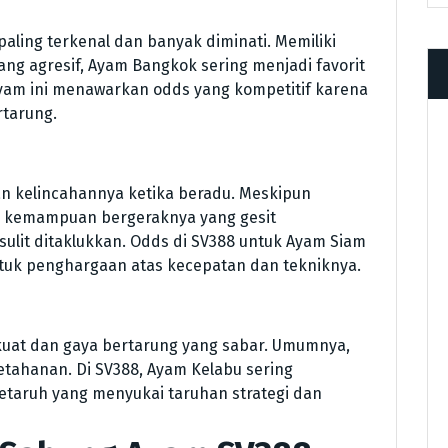
ling terkenal dan banyak diminati. Memiliki
ang agresif, Ayam Bangkok sering menjadi favorit
yam ini menawarkan odds yang kompetitif karena
rtarung.
n kelincahannya ketika beradu. Meskipun
k, kemampuan bergeraknya yang gesit
ulit ditaklukkan. Odds di SV388 untuk Ayam Siam
entuk penghargaan atas kecepatan dan tekniknya.
kuat dan gaya bertarung yang sabar. Umumnya,
ketahanan. Di SV388, Ayam Kelabu sering
taruh yang menyukai taruhan strategi dan