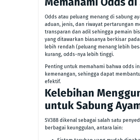
Memahami Odds di
Odds atau peluang menang di sabung a
aduan, jenis, dan riwayat pertarungan 
transparan dan adil sehingga pemain bi
yang ditawarkan biasanya berkisar pad
lebih rendah (peluang menang lebih be
kurang, odds-nya lebih tinggi.
Penting untuk memahami bahwa odds ini 
kemenangan, sehingga dapat membantu
efektif.
Kelebihan Menggun
untuk Sabung Ayam
SV388 dikenal sebagai salah satu penye
berbagai keunggulan, antara lain: