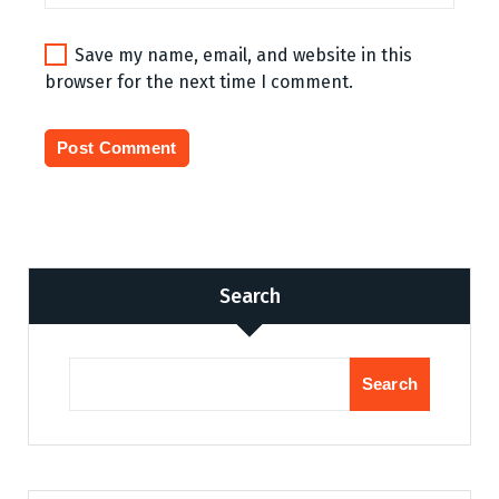
Save my name, email, and website in this
browser for the next time I comment.
Search
Search