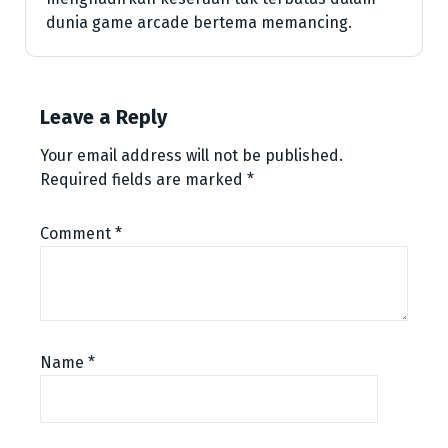
dunia game arcade bertema memancing.
Leave a Reply
Your email address will not be published.
Required fields are marked
*
Comment
*
Name
*