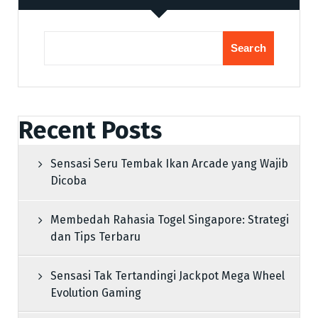
Search
Recent Posts
Sensasi Seru Tembak Ikan Arcade yang Wajib
Dicoba
Membedah Rahasia Togel Singapore: Strategi
dan Tips Terbaru
Sensasi Tak Tertandingi Jackpot Mega Wheel
Evolution Gaming