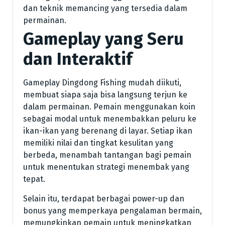
dan teknik memancing yang tersedia dalam
permainan.
Gameplay yang Seru
dan Interaktif
Gameplay Dingdong Fishing mudah diikuti,
membuat siapa saja bisa langsung terjun ke
dalam permainan. Pemain menggunakan koin
sebagai modal untuk menembakkan peluru ke
ikan-ikan yang berenang di layar. Setiap ikan
memiliki nilai dan tingkat kesulitan yang
berbeda, menambah tantangan bagi pemain
untuk menentukan strategi menembak yang
tepat.
Selain itu, terdapat berbagai power-up dan
bonus yang memperkaya pengalaman bermain,
memungkinkan pemain untuk meningkatkan