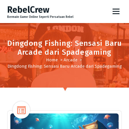
S
RebelCrew
k
i
Bermain Game Online Seperti Persatuan Rebel
p
t
o
Dingdong Fishing: Sensasi Baru
c
Arcade dari Spadegaming
o
n
Home
>
Arcade
>
t
Dingdong Fishing: Sensasi Baru Arcade dari Spadegaming
e
n
t