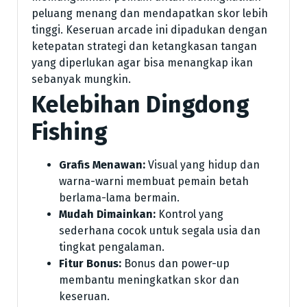
peluang menang dan mendapatkan skor lebih
tinggi. Keseruan arcade ini dipadukan dengan
ketepatan strategi dan ketangkasan tangan
yang diperlukan agar bisa menangkap ikan
sebanyak mungkin.
Kelebihan Dingdong
Fishing
Grafis Menawan:
Visual yang hidup dan
warna-warni membuat pemain betah
berlama-lama bermain.
Mudah Dimainkan:
Kontrol yang
sederhana cocok untuk segala usia dan
tingkat pengalaman.
Fitur Bonus:
Bonus dan power-up
membantu meningkatkan skor dan
keseruan.