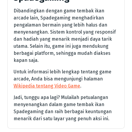
Dibandingkan dengan game tembak ikan
arcade lain, Spadegaming menghadirkan
pengalaman bermain yang lebih halus dan
menyenangkan. Sistem kontrol yang responsif
dan hadiah yang menarik menjadi daya tarik
utama. Selain itu, game ini juga mendukung
berbagai platform, sehingga mudah diakses
kapan saja.
Untuk informasi lebih lengkap tentang game
arcade, Anda bisa mengunjungi halaman
Wikipedia tentang Video Game
.
Jadi, tunggu apa lagi? Mulailah petualangan
menyenangkan dalam game tembak ikan
Spadegaming dan raih berbagai keuntungan
menarik dari satu layar yang penuh aksi ini.