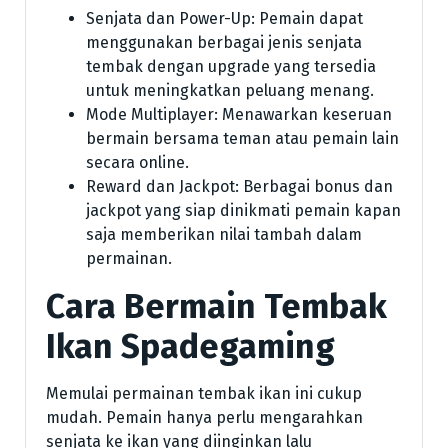
Senjata dan Power-Up: Pemain dapat
menggunakan berbagai jenis senjata
tembak dengan upgrade yang tersedia
untuk meningkatkan peluang menang.
Mode Multiplayer: Menawarkan keseruan
bermain bersama teman atau pemain lain
secara online.
Reward dan Jackpot: Berbagai bonus dan
jackpot yang siap dinikmati pemain kapan
saja memberikan nilai tambah dalam
permainan.
Cara Bermain Tembak
Ikan Spadegaming
Memulai permainan tembak ikan ini cukup
mudah. Pemain hanya perlu mengarahkan
senjata ke ikan yang diinginkan lalu