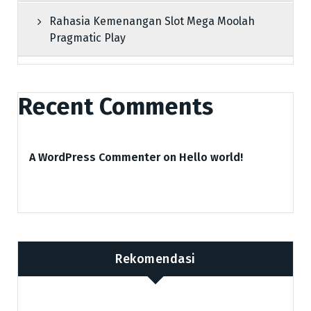
Rahasia Kemenangan Slot Mega Moolah
Pragmatic Play
Recent Comments
A WordPress Commenter
on
Hello world!
Rekomendasi