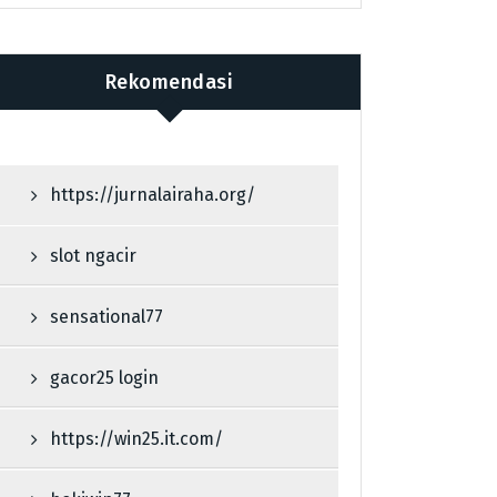
Rekomendasi
https://jurnalairaha.org/
slot ngacir
sensational77
gacor25 login
https://win25.it.com/