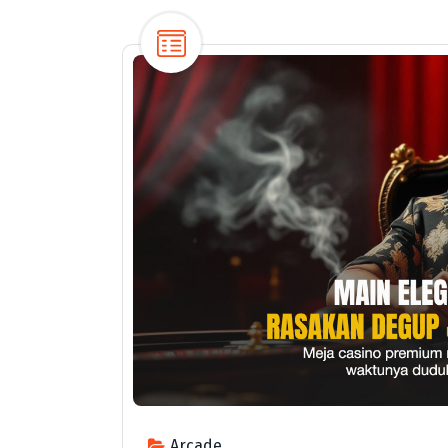
Arcade