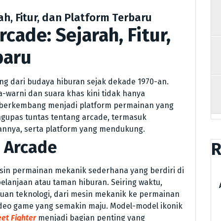
h, Fitur, dan Platform Terbaru
cade: Sejarah, Fitur,
baru
ng dari budaya hiburan sejak dekade 1970-an.
-warni dan suara khas kini tidak hanya
h berkembang menjadi platform permainan yang
engupas tuntas tentang arcade, termasuk
annya, serta platform yang mendukung.
i Arcade
R
sin permainan mekanik sederhana yang berdiri di
lanjaan atau taman hiburan. Seiring waktu,
uan teknologi, dari mesin mekanik ke permainan
 video game yang semakin maju. Model-model ikonik
eet Fighter
menjadi bagian penting yang