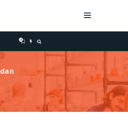
23
8
 dan