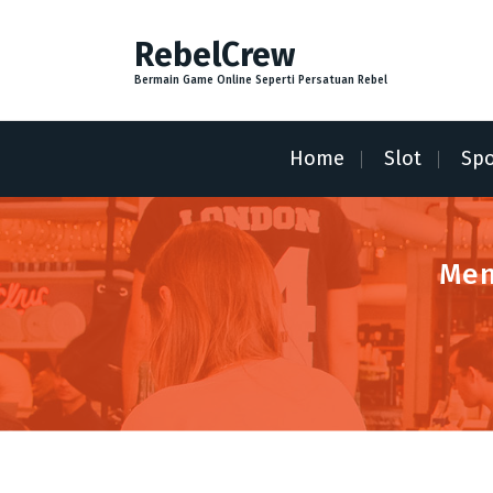
S
k
RebelCrew
i
Bermain Game Online Seperti Persatuan Rebel
p
t
o
Home
Slot
Sp
c
o
n
t
Men
e
n
t