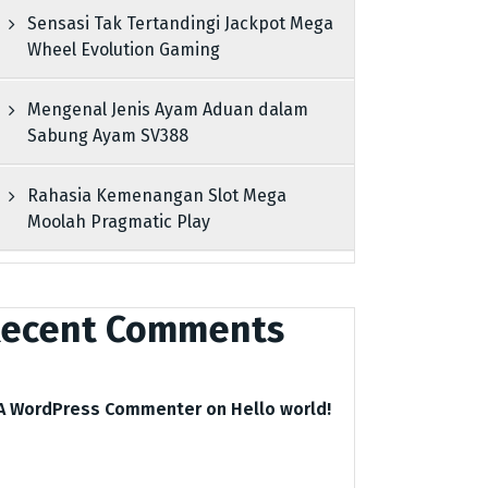
Sensasi Tak Tertandingi Jackpot Mega
Wheel Evolution Gaming
Mengenal Jenis Ayam Aduan dalam
Sabung Ayam SV388
Rahasia Kemenangan Slot Mega
Moolah Pragmatic Play
ecent Comments
A WordPress Commenter
on
Hello world!