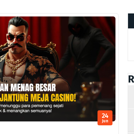
R
24
Jun