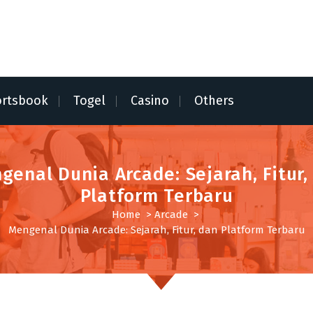
ortsbook
Togel
Casino
Others
genal Dunia Arcade: Sejarah, Fitur,
Platform Terbaru
Home
>
Arcade
>
Mengenal Dunia Arcade: Sejarah, Fitur, dan Platform Terbaru