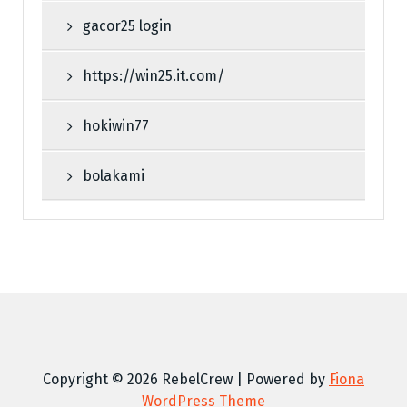
gacor25 login
https://win25.it.com/
hokiwin77
bolakami
Copyright © 2026 RebelCrew | Powered by
Fiona
WordPress Theme