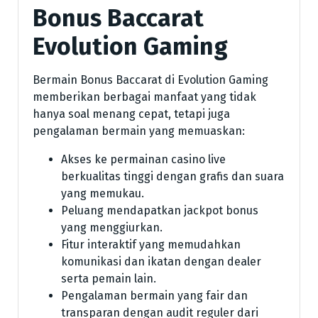
Bonus Baccarat
Evolution Gaming
Bermain Bonus Baccarat di Evolution Gaming
memberikan berbagai manfaat yang tidak
hanya soal menang cepat, tetapi juga
pengalaman bermain yang memuaskan:
Akses ke permainan casino live
berkualitas tinggi dengan grafis dan suara
yang memukau.
Peluang mendapatkan jackpot bonus
yang menggiurkan.
Fitur interaktif yang memudahkan
komunikasi dan ikatan dengan dealer
serta pemain lain.
Pengalaman bermain yang fair dan
transparan dengan audit reguler dari