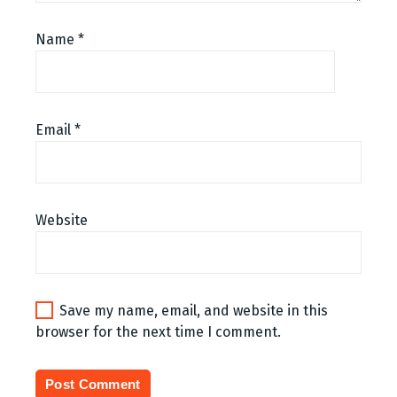
Name
*
Email
*
Website
Save my name, email, and website in this
browser for the next time I comment.