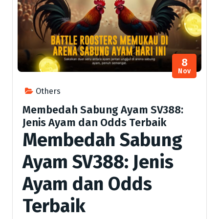
8
Nov
Others
Membedah Sabung Ayam SV388:
Jenis Ayam dan Odds Terbaik
Membedah Sabung
Ayam SV388: Jenis
Ayam dan Odds
Terbaik