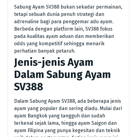
Sabung Ayam SV388 bukan sekadar permainan,
tetapi sebuah dunia penuh strategi dan
adrenaline bagi para penggemar adu ayam.
Berbeda dengan platform lain, SV388 fokus
pada kualitas ayam aduan dan memberikan
odds yang kompetitif sehingga menarik
perhatian banyak petaruh.
Jenis-jenis Ayam
Dalam Sabung Ayam
SV388
Dalam Sabung Ayam SV388, ada beberapa jenis
ayam yang populer dan sering diadu. Mulai dari
ayam Bangkok yang tangguh dan sudah
terkenal sejak lama, hingga ayam Saigon dan
ayam Filipina yang punya kegesitan dan teknik