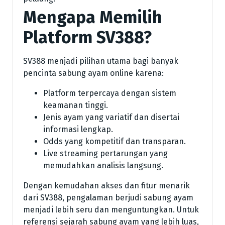
Mengapa Memilih
Platform SV388?
SV388 menjadi pilihan utama bagi banyak
pencinta sabung ayam online karena:
Platform terpercaya dengan sistem
keamanan tinggi.
Jenis ayam yang variatif dan disertai
informasi lengkap.
Odds yang kompetitif dan transparan.
Live streaming pertarungan yang
memudahkan analisis langsung.
Dengan kemudahan akses dan fitur menarik
dari SV388, pengalaman berjudi sabung ayam
menjadi lebih seru dan menguntungkan. Untuk
referensi sejarah sabung ayam yang lebih luas,