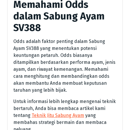
Memahami Odds
dalam Sabung Ayam
SV388
Odds adalah faktor penting dalam Sabung
Ayam SV388 yang menentukan potensi
keuntungan petaruh. Odds biasanya
ditampilkan berdasarkan performa ayam, jenis
ayam, dan riwayat kemenangan. Memahami
cara menghitung dan membandingkan odds
akan membantu Anda membuat keputusan
taruhan yang lebih bijak.
Untuk informasi lebih lengkap mengenai teknik
bertaruh, Anda bisa membaca artikel kami
tentang
Teknik Jitu Sabung Ayam
yang
membahas strategi bermain dan membaca
peluang.