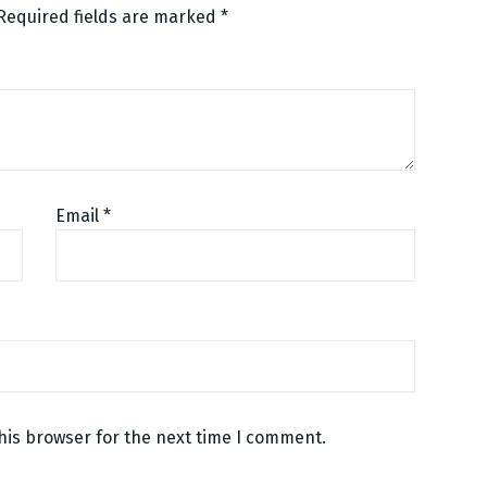
Required fields are marked
*
Email
*
his browser for the next time I comment.