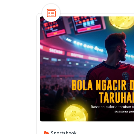
Sportsbook