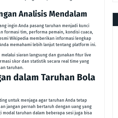
engan Analisis Mendalam
ang ingin Anda pasang taruhan menjadi kunci
an formasi tim, performa pemain, kondisi cuaca,
s resmi Wikipedia memberikan informasi lengkap
da memahami lebih lanjut tentang platform ini.
melalui siaran langsung dan gunakan fitur live
asi skor dan statistik secara real time yang
an taruhan.
an dalam Taruhan Bola
ing untuk menjaga agar taruhan Anda tetap
 dan jangan pernah bertaruh dengan uang yang
 modal taruhan dalam beberapa sesi juga bisa