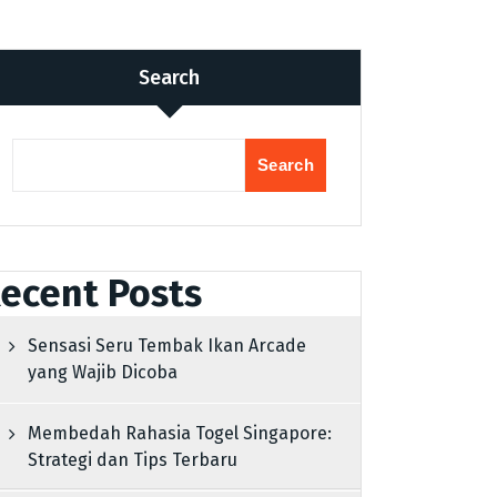
Search
Search
ecent Posts
Sensasi Seru Tembak Ikan Arcade
yang Wajib Dicoba
Membedah Rahasia Togel Singapore:
Strategi dan Tips Terbaru