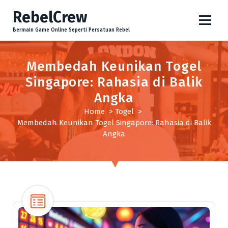
S
RebelCrew
k
i
Bermain Game Online Seperti Persatuan Rebel
p
t
Membedah Keunikan Togel
o
c
Singapore: Rahasia di Balik
o
Angka
n
Home
>
Togel
>
t
Membedah Keunikan Togel Singapore: Rahasia di Balik
e
Angka
n
t