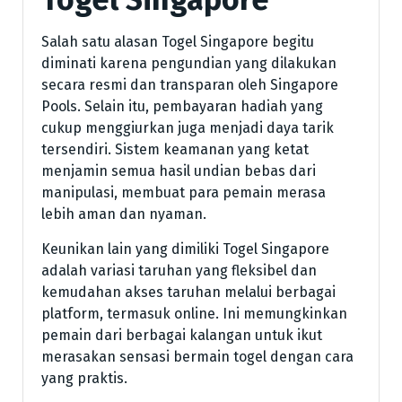
Salah satu alasan Togel Singapore begitu
diminati karena pengundian yang dilakukan
secara resmi dan transparan oleh Singapore
Pools. Selain itu, pembayaran hadiah yang
cukup menggiurkan juga menjadi daya tarik
tersendiri. Sistem keamanan yang ketat
menjamin semua hasil undian bebas dari
manipulasi, membuat para pemain merasa
lebih aman dan nyaman.
Keunikan lain yang dimiliki Togel Singapore
adalah variasi taruhan yang fleksibel dan
kemudahan akses taruhan melalui berbagai
platform, termasuk online. Ini memungkinkan
pemain dari berbagai kalangan untuk ikut
merasakan sensasi bermain togel dengan cara
yang praktis.