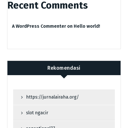
Recent Comments
A WordPress Commenter
on
Hello world!
Rekomendasi
https://jurnalairaha.org/
slot ngacir