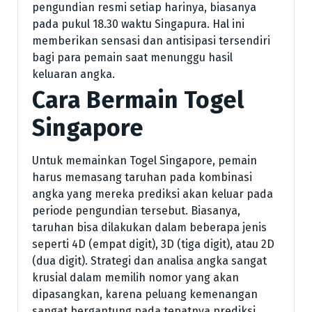
pengundian resmi setiap harinya, biasanya
pada pukul 18.30 waktu Singapura. Hal ini
memberikan sensasi dan antisipasi tersendiri
bagi para pemain saat menunggu hasil
keluaran angka.
Cara Bermain Togel
Singapore
Untuk memainkan Togel Singapore, pemain
harus memasang taruhan pada kombinasi
angka yang mereka prediksi akan keluar pada
periode pengundian tersebut. Biasanya,
taruhan bisa dilakukan dalam beberapa jenis
seperti 4D (empat digit), 3D (tiga digit), atau 2D
(dua digit). Strategi dan analisa angka sangat
krusial dalam memilih nomor yang akan
dipasangkan, karena peluang kemenangan
sangat bergantung pada tepatnya prediksi