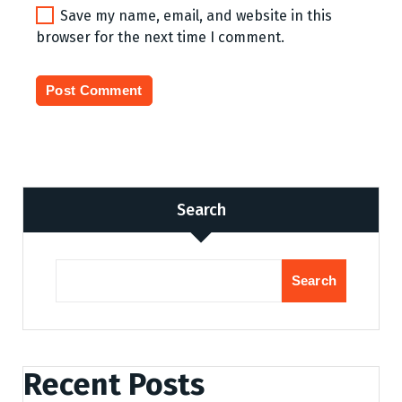
Save my name, email, and website in this
browser for the next time I comment.
Search
Search
Recent Posts