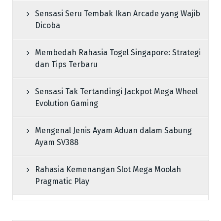
Sensasi Seru Tembak Ikan Arcade yang Wajib
Dicoba
Membedah Rahasia Togel Singapore: Strategi
dan Tips Terbaru
Sensasi Tak Tertandingi Jackpot Mega Wheel
Evolution Gaming
Mengenal Jenis Ayam Aduan dalam Sabung
Ayam SV388
Rahasia Kemenangan Slot Mega Moolah
Pragmatic Play