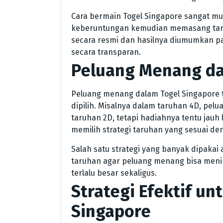
Cara bermain Togel Singapore sangat m
keberuntungan kemudian memasang taru
secara resmi dan hasilnya diumumkan pa
secara transparan.
Peluang Menang da
Peluang menang dalam Togel Singapore 
dipilih. Misalnya dalam taruhan 4D, pel
taruhan 2D, tetapi hadiahnya tentu jauh 
memilih strategi taruhan yang sesuai 
Salah satu strategi yang banyak dipaka
taruhan agar peluang menang bisa men
terlalu besar sekaligus.
Strategi Efektif un
Singapore