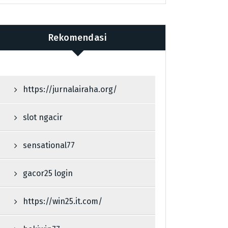
Rekomendasi
https://jurnalairaha.org/
slot ngacir
sensational77
gacor25 login
https://win25.it.com/