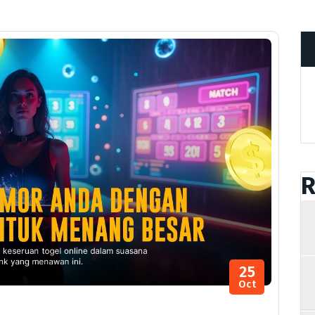
R
25
Oct