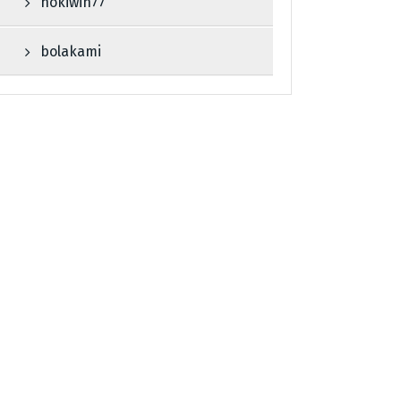
hokiwin77
bolakami